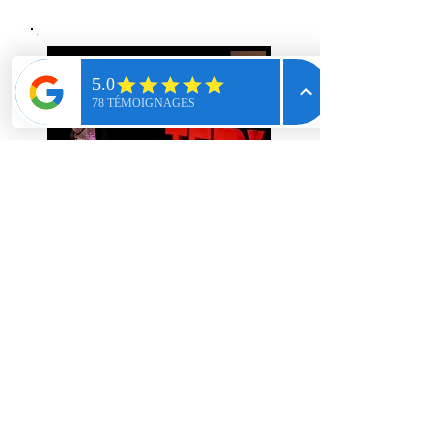
ÉVÉNEMENTIEL
Tu veux que je couvre ton
événement?
Écris-moi et je te proposerai une
offre personnalisée.
Les photos événementielles sont
toujours livrées dans les 24 heures!