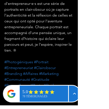
d'entrepreneur·e·s est une série de 
portraits en clair-obscur où je capture 
l’authenticité et la réflexion de celles et 
ceux qui ont opté pour l’aventure 
entrepreneuriale. Chaque portrait est 
accompagné d’une pensée unique, un 
fragment d’histoire qui éclaire leur 
parcours et peut, je l’espère, inspirer le 
tien. 🔆
#Photogéniques
#Portrait
#Entrepreneuriat
#Clairobscur
#Branding
#Affaires
#Marketing
#Communauté
#Gratitude
#Bienveillance
#Photo
#Québec
#Montréal
#Collaboration
#Inspiration
#Photographie
#SonyA7IV