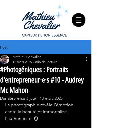
Post
Mathieu Chevalier
12 mars 2025
2 min de lecture
#Photogéniques : Portraits
d'entrepreneur·e·s #10 - Audrey
Mc Mahon
Dernière mise à jour :
18 mars 2025
La photographie révèle l’émotion, 
capte la beauté et immortalise 
l’authenticité. 🪞