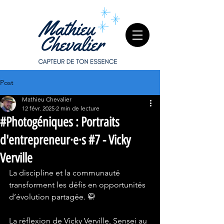
Post
Mathieu Chevalier
12 févr. 2025
2 min de lecture
#Photogéniques : Portraits
d'entrepreneur·e·s #7 - Vicky
Verville
La discipline et la communauté 
transforment les défis en opportunités 
d’évolution partagée. 🥋
La réflexion de Vicky Verville, Sensei au 