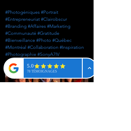
#Photogéniques
#Portrait
#Entrepreneuriat
#Clairobscur
#Branding
#Affaires
#Marketing
#Communauté
#Gratitude
#Bienveillance
#Photo
#Québec
#Montréal
#Collaboration
#Inspiration
#Photographie
#SonyA7IV