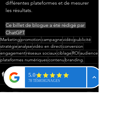
différentes plateformes et de mesurer 
les résultats.
Ce billet de blogue a été rédigé par 
ChatGPT
Marketing
promotion
campagne
vidéo
publicité
stratégie
analyse
vidéo en direct
conversion
engagement
réseaux sociaux
ciblage
ROI
audience
plateformes numériques
contenu
branding.
Voir tout
Posts récents