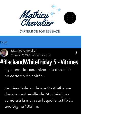
Post
Mathieu Chevalier
18 mars 2024
1 min de lecture
#BlackandWhiteFriday 5 - Vitrines
Il y a une douceur hivernale dans l'air 
en cette fin de soirée.
Je déambule sur la rue Ste-Catherine 
dans le centre-ville de Montréal, ma 
caméra à la main sur laquelle est fixée 
une Sigma 135mm.