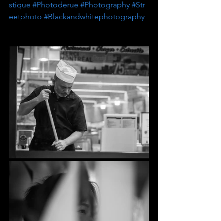
stique
#Photoderue
#Photography
#Str
eetphoto
#Blackandwhitephotography